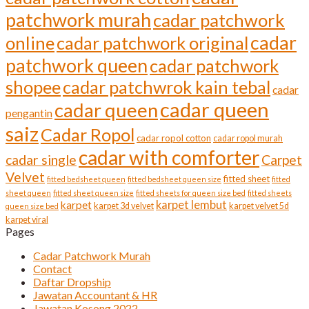
patchwork murah
cadar patchwork
cadar
online
cadar patchwork original
patchwork queen
cadar patchwork
shopee
cadar patchwrok kain tebal
cadar
cadar queen
cadar queen
pengantin
saiz
Cadar Ropol
cadar ropol cotton
cadar ropol murah
cadar with comforter
cadar single
Carpet
Velvet
fitted sheet
fitted bedsheet queen
fitted bedsheet queen size
fitted
sheet queen
fitted sheet queen size
fitted sheets for queen size bed
fitted sheets
karpet lembut
karpet
karpet 3d velvet
karpet velvet 5d
queen size bed
karpet viral
Pages
Cadar Patchwork Murah
Contact
Daftar Dropship
Jawatan Accountant & HR
Jawatan Kosong 2022