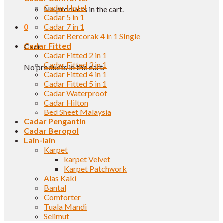
Cadar Hotel
No products in the cart.
Cadar 5 in 1
0
Cadar 7 in 1
Cadar Bercorak 4 in 1 SIngle
Cadar Fitted
Cart
Cadar Fitted 2 in 1
Cadar Fitted 3 in 1
No products in the cart.
Cadar Fitted 4 in 1
Cadar Fitted 5 in 1
Cadar Waterproof
Cadar Hilton
Bed Sheet Malaysia
Cadar Pengantin
Cadar Beropol
Lain-lain
Karpet
karpet Velvet
Karpet Patchwork
Alas Kaki
Bantal
Comforter
Tuala Mandi
Selimut