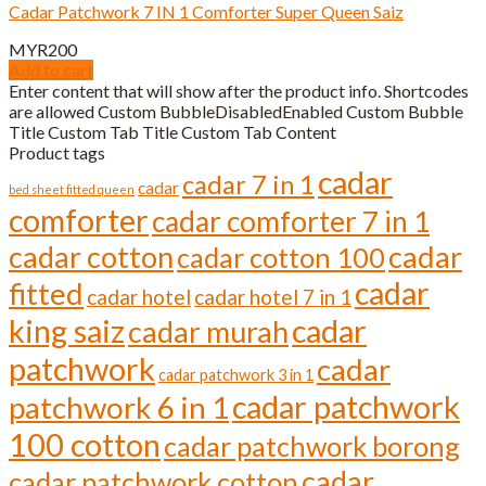
Cadar Patchwork 7 IN 1 Comforter Super Queen Saiz
MYR
200
Add to cart
Enter content that will show after the product info. Shortcodes
are allowed Custom BubbleDisabledEnabled Custom Bubble
Title Custom Tab Title Custom Tab Content
Product tags
cadar
cadar 7 in 1
cadar
bed sheet fitted queen
comforter
cadar comforter 7 in 1
cadar cotton
cadar
cadar cotton 100
cadar
fitted
cadar hotel
cadar hotel 7 in 1
cadar
king saiz
cadar murah
patchwork
cadar
cadar patchwork 3 in 1
cadar patchwork
patchwork 6 in 1
100 cotton
cadar patchwork borong
cadar
cadar patchwork cotton