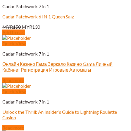
Cadar Patchwork 7 in 1
Cadar Patchwork 6 IN 1 Queen Saiz
Original
Current
MYR
150
MYR
130
price
price
Add to cart
was:
is:
MYR150.
MYR130.
Quick View
Cadar Patchwork 7 in 1
Онлайн Казино Гама Зеркало Казино Gama Личный
Кабинет Регистрация Игровые Автоматы
Read more
Quick View
Cadar Patchwork 7 in 1
Unlock the Thrill: An Insider’s Guide to Lightning Roulette
Casino
Read more