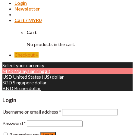
Login
Newsletter
Cart /
MYR
0
Cart
No products in the cart.
Checkout
+
Select your currency
MYR
Malaysian ringgit
USD
United States (US) dollar
SGD
Singapore dollar
BND
Brunei dollar
Login
Username or email address
*
Password
*
Remember me