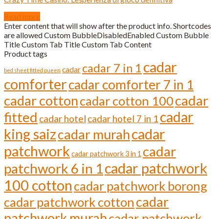
Read more
Enter content that will show after the product info. Shortcodes
are allowed Custom BubbleDisabledEnabled Custom Bubble
Title Custom Tab Title Custom Tab Content
Product tags
cadar
cadar 7 in 1
cadar
bed sheet fitted queen
comforter
cadar comforter 7 in 1
cadar cotton
cadar
cadar cotton 100
cadar
fitted
cadar hotel
cadar hotel 7 in 1
cadar
king saiz
cadar murah
patchwork
cadar
cadar patchwork 3 in 1
cadar patchwork
patchwork 6 in 1
100 cotton
cadar patchwork borong
cadar
cadar patchwork cotton
patchwork murah
cadar patchwork