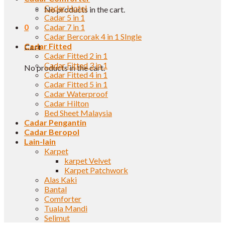
Cadar Hotel
No products in the cart.
Cadar 5 in 1
0
Cadar 7 in 1
Cadar Bercorak 4 in 1 SIngle
Cadar Fitted
Cart
Cadar Fitted 2 in 1
Cadar Fitted 3 in 1
No products in the cart.
Cadar Fitted 4 in 1
Cadar Fitted 5 in 1
Cadar Waterproof
Cadar Hilton
Bed Sheet Malaysia
Cadar Pengantin
Cadar Beropol
Lain-lain
Karpet
karpet Velvet
Karpet Patchwork
Alas Kaki
Bantal
Comforter
Tuala Mandi
Selimut