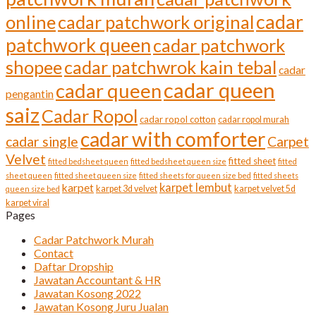
cadar
online
cadar patchwork original
patchwork queen
cadar patchwork
shopee
cadar patchwrok kain tebal
cadar
cadar queen
cadar queen
pengantin
saiz
Cadar Ropol
cadar ropol cotton
cadar ropol murah
cadar with comforter
cadar single
Carpet
Velvet
fitted sheet
fitted bedsheet queen
fitted bedsheet queen size
fitted
sheet queen
fitted sheet queen size
fitted sheets for queen size bed
fitted sheets
karpet lembut
karpet
karpet 3d velvet
karpet velvet 5d
queen size bed
karpet viral
Pages
Cadar Patchwork Murah
Contact
Daftar Dropship
Jawatan Accountant & HR
Jawatan Kosong 2022
Jawatan Kosong Juru Jualan