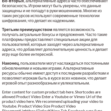
Во-вторых
, альтернативные адреса часто обеспечивают
безопасность. Игроки могут быть уверены, что данные
защищены и не попадут в руки мошенников. Многие из
таких ресурсов используют современные технологии
шифрования, что делает их надежными.
Третьим преимуществом
является возможность
получать актуальные бонусы и предложения. Часто такие
платформы предоставляют специальные акции для
пользователей, которые заходят через альтернативные
адреса, что добавляет дополнительную ценность и делает
игру еще более интересной.
Наконец
, пользователи могут наслаждаться постоянными
обновлениями и новыми играми. Альтернативные
ресурсы обычно имеют доступ к последним разработкам и
позволяют игрокам быть в курсе всех новинок, что делает
игровой опыт разнообразным и увлекательным.
Enter content for custom product tab here. Shortcodes are
allowed Product Video Enter a Youtube or Vimeo Url of the
product video here. We recommend uploading your video to
Youtube. Product Video Size Product Video
PlacementLightbox (Default)New Tab Facebook sync Sync